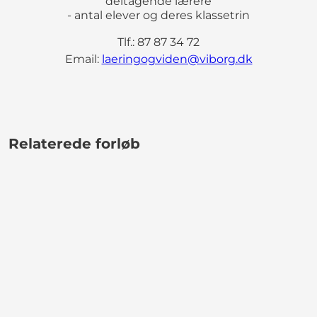
deltagende lærere
- antal elever og deres klassetrin
Tlf.: 87 87 34 72
Email:
laeringogviden@viborg.dk
Relaterede forløb