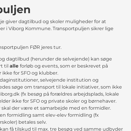
puljen
je giver dagtilbud og skoler muligheder for at
ter i Viborg Kommune. Transportpuljen sikrer lige
nsportpuljen FØR jeres tur.
g dagtilbud (herunder de selvejende) kan søge
t til
alle
forløb og events, som er beskrevet på
 ikke for SFO og klubber.
aginstitutioner, selvejende institution og
edes søge om transport til lokale initiativer, som ikke
iborg.dk (fx besøg på forældres arbejdsplads, lokale
lder ikke for SFO og private skoler og børnehaver.
er skal der være et samarbejde med en formidler.
en formidling samt elev-elev formidling (fx
rskoler) betales selv.
kan få tilskud til max. tre besøg ved samme udbyder