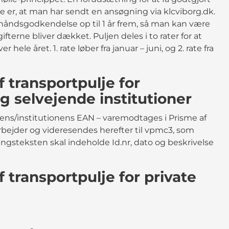
er, at man har sendt en ansøgning via klcviborg.dk.
rhåndsgodkendelse op til 1 år frem, så man kan være
ifterne bliver dækket. Puljen deles i to rater for at
 hele året. 1. rate løber fra januar – juni, og 2. rate fra
f transportpulje for
 selvejende institutioner
lens/institutionens EAN – varemodtages i Prisme af
bejder og videresendes herefter til vpmc3, som
ingsteksten skal indeholde Id.nr, dato og beskrivelse
 transportpulje for private