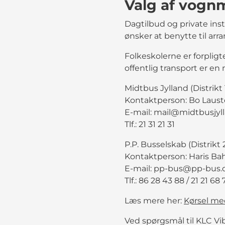
Valg af vogn
Dagtilbud og private ins
ønsker at benytte til ar
Folkeskolerne er forpli
offentlig transport er en
Midtbus Jylland (Distrikt 1
Kontaktperson: Bo Laus
E-mail: mail@midtbusjyl
Tlf.: 21 31 21 31
P.P. Busselskab (Distrikt 2
Kontaktperson: Haris Bah
E-mail: pp-bus@pp-bus.
Tlf.: 86 28 43 88 / 21 21 68 
Læs mere her:
Kørsel med
Ved spørgsmål til KLC Vi