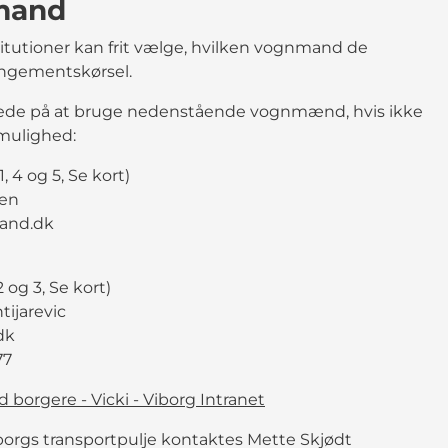
mand
titutioner kan frit vælge, hvilken vognmand de
rangementskørsel.
gtede på at bruge nedenstående vognmænd, hvis ikke
 mulighed:
, 4 og 5, Se kort)
ten
land.dk
 og 3, Se kort)
tijarevic
dk
77
 borgere - Vicki - Viborg Intranet
borgs transportpulje kontaktes Mette Skjødt