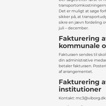
transportomkostningerne 
Det er muligt at søge fo
sikker på, at transportudg
sikre en jævn fordeling over
juli – december.
Fakturering a
kommunale og
Fakturaen sendes til sko
din administrative medar
betaler fakturaen. Poster
af arrangementet.
Fakturering af
institutioner
Kontakt: mc3@viborg.dk