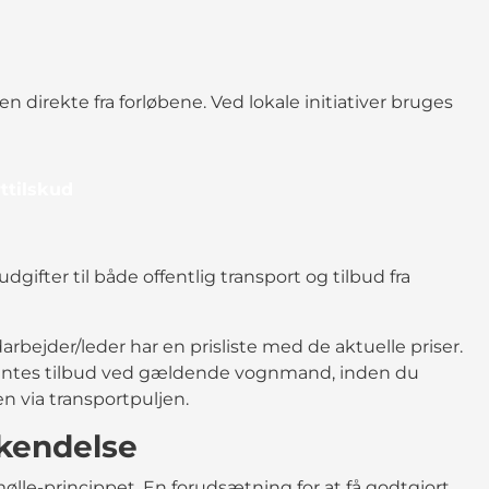
direkte fra forløbene. Ved lokale initiativer bruges
ttilskud
gifter til både offentlig transport og tilbud fra
rbejder/leder har en prisliste med de aktuelle priser.
hentes tilbud ved gældende vognmand, inden du
n via transportpuljen.
kendelse
-mølle-princippet. En forudsætning for at få godtgjort