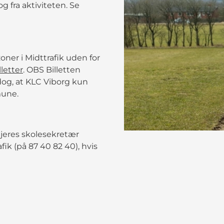
g fra aktiviteten. Se
zoner i Midttrafik uden for
letter
. OBS Billetten
g, at KLC Viborg kun
mune.
 jeres skolesekretær
ik (på 87 40 82 40), hvis