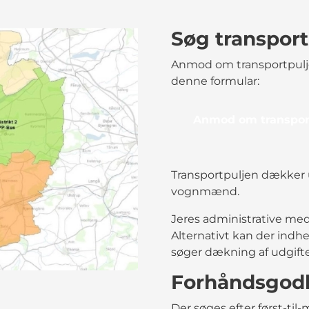
Søg transport
Anmod om transportpuljen 
denne formular:
Anmod om transpor
Transportpuljen dækker ud
vognmænd.
Jeres administrative meda
Alternativt kan der ind
søger dækning af udgifte
Forhåndsgod
Der søges efter først-til