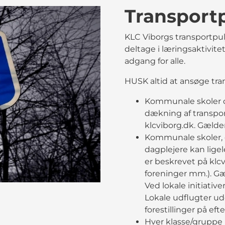
Transport
KLC Viborgs transportpul
deltage i læringsaktivite
adgang for alle.
HUSK altid at ansøge tra
Kommunale skoler o
dækning af transpor
klcviborg.dk. Gælder
Kommunale skoler, d
dagplejere kan ligel
er beskrevet på klcv
foreninger mm.). Gæ
Ved lokale initiativ
Lokale udflugter ud
forestillinger på efte
Hver klasse/gruppe 