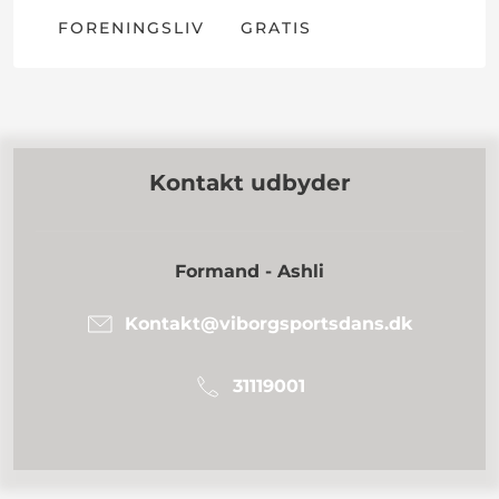
FORENINGSLIV
GRATIS
Kontakt udbyder
Formand - Ashli
Kontakt@viborgsportsdans.dk
31119001