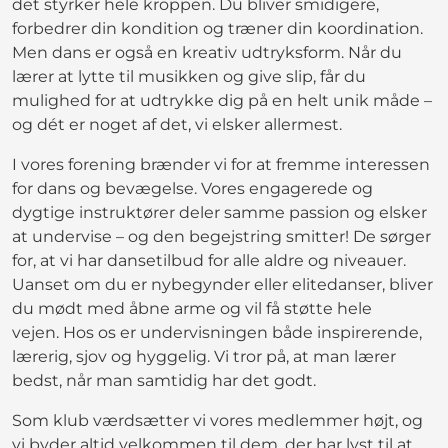
det styrker hele kroppen. Du bliver smidigere,
forbedrer din kondition og træner din koordination.
Men dans er også en kreativ udtryksform. Når du
lærer at lytte til musikken og give slip, får du
mulighed for at udtrykke dig på en helt unik måde –
og dét er noget af det, vi elsker allermest.
I vores forening brænder vi for at fremme interessen
for dans og bevægelse. Vores engagerede og
dygtige instruktører deler samme passion og elsker
at undervise – og den begejstring smitter! De sørger
for, at vi har dansetilbud for alle aldre og niveauer.
Uanset om du er nybegynder eller elitedanser, bliver
du mødt med åbne arme og vil få støtte hele
vejen. Hos os er undervisningen både inspirerende,
lærerig, sjov og hyggelig. Vi tror på, at man lærer
bedst, når man samtidig har det godt.
Som klub værdsætter vi vores medlemmer højt, og
vi byder altid velkommen til dem, der har lyst til at