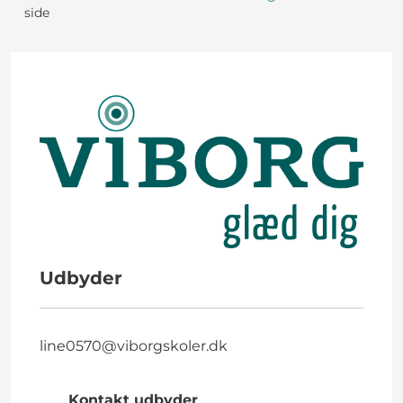
side
Udbyder
line0570@viborgskoler.dk
Kontakt udbyder