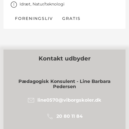
Idræt, Natur/teknologi
FORENINGSLIV
GRATIS
Kontakt udbyder
Pædagogisk Konsulent - Line Barbara
Pedersen
line0570@viborgskoler.dk
20 80 11 84