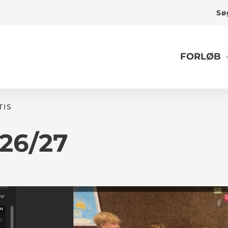
Sø
FORLØB
TIS
 26/27