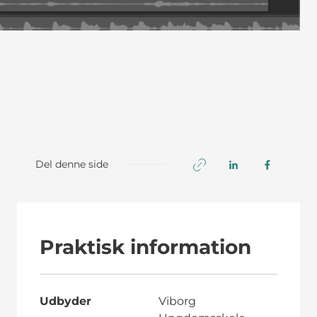
Del denne side
Praktisk information
Udbyder
Viborg