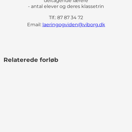
deltagende lærere
- antal elever og deres klassetrin
Tlf.: 87 87 34 72
Email:
laeringogviden@viborg.dk
Relaterede forløb