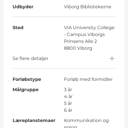
Udbyder
Viborg Bibliotekerne
Sted
VIA University College
- Campus Viborgs
Prinsens Alle 2
8800 Viborg
Se flere detaljer
Forløbstype
Forløb med formidler
Målgruppe
3 år
4 år
5 år
6 år
Læreplanstemaer
Kommunikation og
sprog