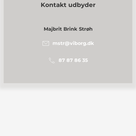
Kontakt udbyder
Majbrit Brink Strøh
mstr@viborg.dk
87 87 86 35