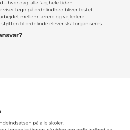
nd – hver dag, alle fag, hele tiden.
der viser tegn på ordblindhed bliver testet.
arbejdet mellem lærere og vejledere.
støtten til ordblinde elever skal organiseres.
ansvar?
en
lindeindsatsen på alle skoler.
nger i organisationen, så viden om ordblindhed og