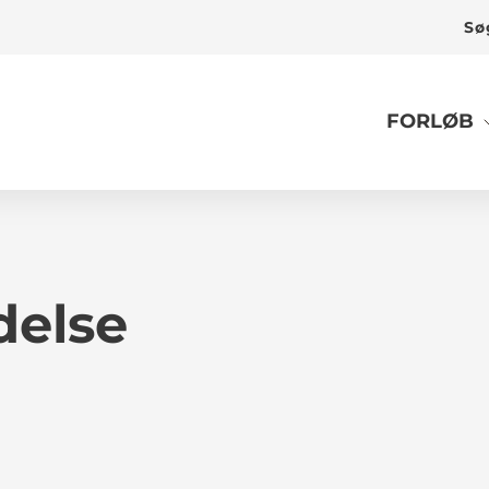
Sø
FORLØB
delse