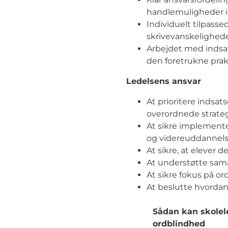
handlemuligheder i l
Individuelt tilpasse
skrivevanskelighed
Arbejdet med indsats
den foretrukne prak
Ledelsens ansvar
At prioritere indsat
overordnede strateg
At sikre implemente
og videreuddannel
At sikre, at elever 
At understøtte sam
At sikre fokus på or
At beslutte hvordan 
Sådan kan skolel
ordblindhed