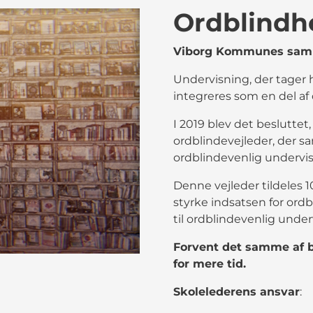
Ordblindhe
Viborg Kommunes saml
Undervisning, der tager he
integreres som en del af 
I 2019 blev det besluttet
ordblindevejleder, der s
ordblindevenlig undervisn
Denne vejleder tildeles 
styrke indsatsen for ord
til ordblindevenlig under
Forvent det samme af 
for mere tid.
Skolelederens ansvar
: