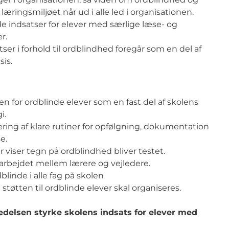
æringsmiljøet når ud i alle led i organisationen.
de indsatser for elever med særlige læse- og
er.
er i forhold til ordblindhed foregår som en del af
sis.
sen for ordblinde elever som en fast del af skolens
i.
ring af klare rutiner for opfølgning, dokumentation
se.
der viser tegn på ordblindhed bliver testet.
arbejdet mellem lærere og vejledere.
dblinde i alle fag på skolen
støtten til ordblinde elever skal organiseres.
edelsen styrke skolens indsats for elever med