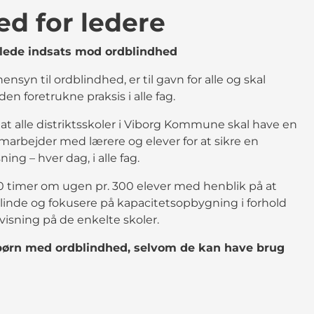
d for ledere
ede indsats mod ordblindhed
nsyn til ordblindhed, er til gavn for alle og skal
den foretrukne praksis i alle fag.
, at alle distriktsskoler i Viborg Kommune skal have en
amarbejder med lærere og elever for at sikre en
ing – hver dag, i alle fag.
10 timer om ugen pr. 300 elever med henblik på at
blinde og fokusere på kapacitetsopbygning i forhold
visning på de enkelte skoler.
børn med ordblindhed, selvom de kan have brug