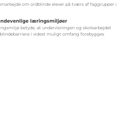
Samarbejde om ordblinde elever på tværs af faggrupper i
indevenlige læringsmiljøer
ingsmiljø betyde, at undervisningen og skolearbejdet
dblindebarriere i videst muligt omfang forebygges