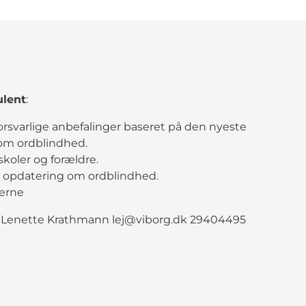
lent
:
forsvarlige anbefalinger baseret på den nyeste
 om ordblindhed.
 skoler og forældre.
ig opdatering om ordblindhed.
derne
 Lenette Krathmann lej@viborg.dk 29404495