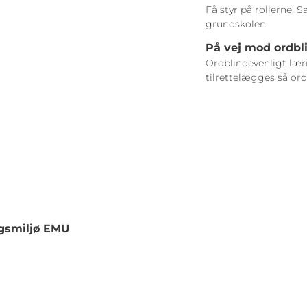
Få styr på rollerne. 
grundskolen
På vej mod ordbl
Ordblindevenligt lær
tilrettelægges så or
ngsmiljø EMU