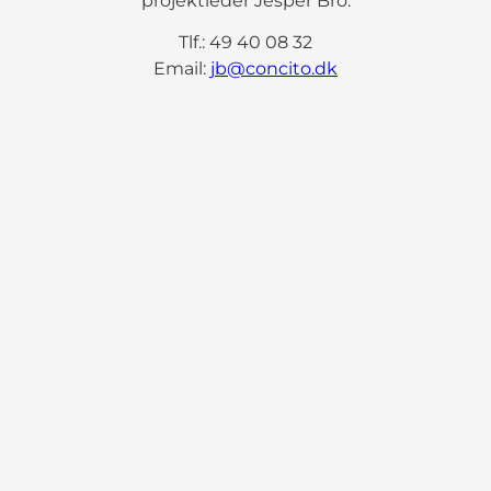
projektleder Jesper Bro.
Tlf.: 49 40 08 32
Email:
jb@concito.dk