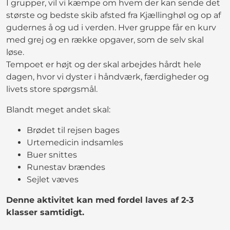
I grupper, vil vi kæmpe om hvem der kan sende det
største og bedste skib afsted fra Kjællinghøl og op af
gudernes å og ud i verden. Hver gruppe får en kurv
med grej og en række opgaver, som de selv skal
løse.
Tempoet er højt og der skal arbejdes hårdt hele
dagen, hvor vi dyster i håndværk, færdigheder og
livets store spørgsmål.
Blandt meget andet skal:
Brødet til rejsen bages
Urtemedicin indsamles
Buer snittes
Runestav brændes
Sejlet væves
Denne aktivitet kan med fordel laves af 2-3
klasser samtidigt.