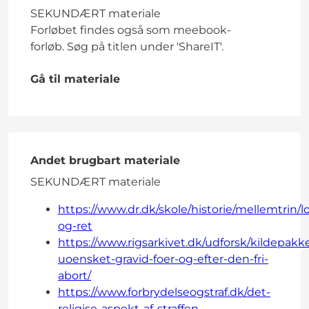
SEKUNDÆRT materiale
Forløbet findes også som meebook-
forløb. Søg på titlen under 'ShareIT'.
Gå til materiale
Andet brugbart materiale
SEKUNDÆRT materiale
https://www.dr.dk/skole/historie/mellemtrin/l
og-ret
https://www.rigsarkivet.dk/udforsk/kildepakk
uoensket-gravid-foer-og-efter-den-fri-
abort/
https://www.forbrydelseogstraf.dk/det-
religise-aspekt-af-straffen