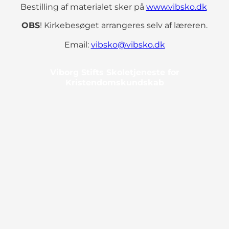
Bestilling af materialet sker på
www.vibsko.dk
OBS
! Kirkebesøget arrangeres selv af læreren.
Email:
vibsko@vibsko.dk
Viborg Stifts Skoletjeneste for
Kristendomskundskab