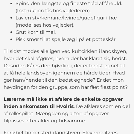
Spind den længste og fineste tråd af fåreuld.
(Instruktion fås hos vejlederen).
Lav en styrkemand/kvinde/gudefigur i træ
(model ses hos vejleder).
Grut korn til mel.
Pisk smør til at spejle æg i på et potteskår.
Til sidst mødes alle igen ved kultcirklen i landsbyen,
hvor det skal afgøres, hvem der har klaret sig bedst.
Desuden kåres den høvding, der er bedst egnet til
at få hele landsbyen igennem de hårde tider. Hvad
gør ham/hende til den bedst egnede? Er det mon
høvdingen for den gruppe, som har fået flest point?
Lærerne må ikke at afsløre de enkelte opgaver
inden ankomsten til Hvolris
. De afsløres som en del
af rollespillet. Mængden og arten af opgaver
tilpasses efter alder og tidsramme.
Forløbet finder sted i landsbyen. Eleverne iføres