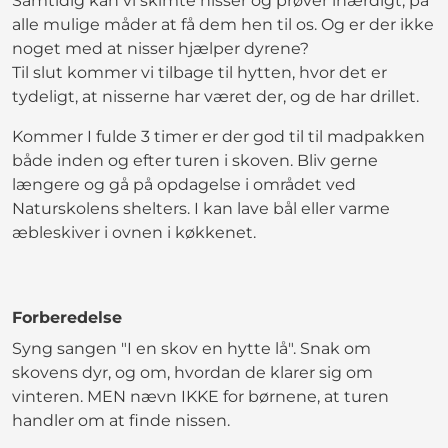
Samtidig kan vi skimte nisser og prøver ihærdigt, på
alle mulige måder at få dem hen til os. Og er der ikke
noget med at nisser hjælper dyrene?
Til slut kommer vi tilbage til hytten, hvor det er
tydeligt, at nisserne har været der, og de har drillet.
Kommer I fulde 3 timer er der god til til madpakken
både inden og efter turen i skoven. Bliv gerne
længere og gå på opdagelse i området ved
Naturskolens shelters. I kan lave bål eller varme
æbleskiver i ovnen i køkkenet.
Forberedelse
Syng sangen "I en skov en hytte lå". Snak om
skovens dyr, og om, hvordan de klarer sig om
vinteren. MEN nævn IKKE for børnene, at turen
handler om at finde nissen.