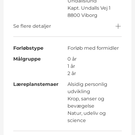
Undallslund
Kapt. Undalls Vej 1
8800 Viborg
Se flere detaljer
Forløbstype
Forløb med formidler
Målgruppe
0 år
1 år
2 år
Læreplanstemaer
Alsidig personlig
udvikling
Krop, sanser og
bevægelse
Natur, udeliv og
science